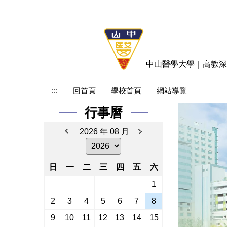
跳
到
主
要
內
中山醫學大學｜高教深
容
區
:::
回首頁
學校首頁
網站導覽
行事曆
2026 年 08 月
日
一
二
三
四
五
六
1
2
3
4
5
6
7
8
9
10
11
12
13
14
15