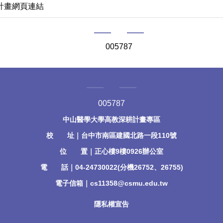
計畫網頁連結
深耕成果發表開幕式
0
0
5
7
8
7
0
0
5
7
8
7
中山醫學大學高教深耕計畫專區
深耕成果發表學生心的分享
校 址｜台中市南區建國北路一段110號
位 置｜正心樓9樓0926辦公室
電 話｜04-24730022(分機26752、26755)
電子信箱｜cs11358@csmu.edu.tw
隱私權宣告