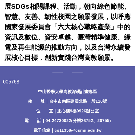
展SDGs相關課程、活動，朝向綠色節能、
智慧、友善、韌性校園之願景發展，以呼應
國家發展委員會「六大核心戰略產業」中的
資訊及數位、資安卓越、臺灣精準健康、綠
電及再生能源的推動方向，以及台灣永續發
展核心目標，創新實踐台灣高教願景。
0
0
5
7
6
8
中山醫學大學高教深耕計畫專區
校 址｜台中市南區建國北路一段110號
位 置｜正心樓9樓0926辦公室
電 話｜04-24730022(分機26752、26755)
電子信箱｜cs11358@csmu.edu.tw