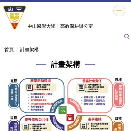
跳
到
主
要
中山醫學大學｜高教深耕辦公室
內
容
區
首頁
計畫架構
計畫架構